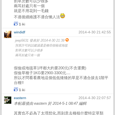
割草次數可以少很多
兩耳好處只有一個
就是不用花到一毛錢
不過後續維護不適合懶人法
1
iki
windidf
2014-4-30 21:42:55
jeep5631 發表於 2014-4-30 21:39
預算許可的話建議還是種些假檢或地毯
割草次數可以少很多
兩耳好處只有一個
假儉或地毯草1坪都大約要200元(不含運費)
假儉草種子1KG要2900-3300元....
所以才問看看農地這個低低矮矮的草是不適合拔去1階平
台種!!
1
iki
eastern
2014-4-30 22:07:57
本帖最後由 eastern 於 2014-5-1 08:47 編輯
其實也不必為了太理想化,而刻意去種植什麼特定草類