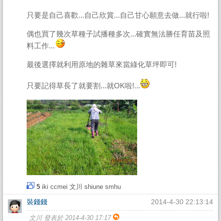
只要是自己喜歡...自己欣賞...自己甘心願意去做...就行啦!
偶也買了幾次草種子試播種多次...確實無法勝任育苗及照
料工作...
最後選擇就利用原地的雜草來當綠化草坪即可!
只要記得草長了就要割...就OK啦!...
5
iki
ccmei
文川
shiune
smhu
裝錢錢
2014-4-30 22:13:14
文川 發表於 2014-4-30 17:17