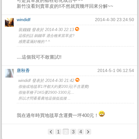
可是賣草皮的都在彰化或台中~~
新竹沒看到賣草皮的!!不然就買幾坪回來分解~~
windidf
2014-4-30 23:24:50
裝錢錢 發表於 2014-4-30 22:13
這樣的話 銅錢草 適合種來當草皮?
感覺還滿好種的 ^ ^
....這個我可不敢嘗試!!
唐秋香
2014-5-1 06:12:54
windidf 發表於 2014-4-30 21:42
假儉或地毯草1坪都大約要200元(不含運費)
假儉草種子1KG要2900-3300元....
所以才問看看農地這個低低矮 ...
我在過年時買地毯草含運費一坪400元！
1
2
3
4