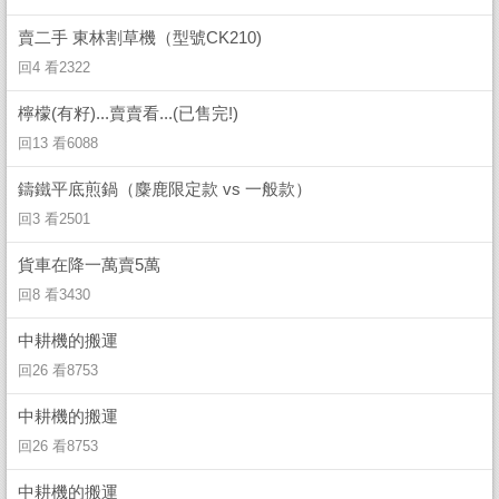
賣二手 東林割草機（型號CK210)
回4 看2322
檸檬(有籽)...賣賣看...(已售完!)
回13 看6088
鑄鐵平底煎鍋（麋鹿限定款 vs 一般款）
回3 看2501
貨車在降一萬賣5萬
回8 看3430
中耕機的搬運
回26 看8753
中耕機的搬運
回26 看8753
中耕機的搬運