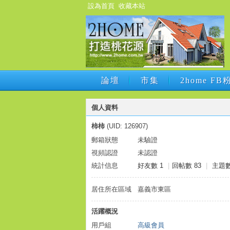
設為首頁
收藏本站
論壇
市集
2home F
論壇
市集
2home F
個人資料
柿柿
(UID: 126907)
郵箱狀態
未驗證
視頻認證
未認證
統計信息
好友數 1
|
回帖數 83
|
主題數
居住所在區域
嘉義市東區
活躍概況
用戶組
高級會員