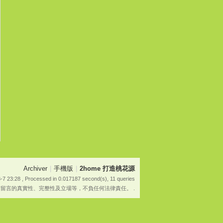
Archiver
|
手機版
|
2home 打造桃花源
-7 23:28
, Processed in 0.017187 second(s), 11 queries
有留言的真實性、完整性及立場等，不負任何法律責任。 .