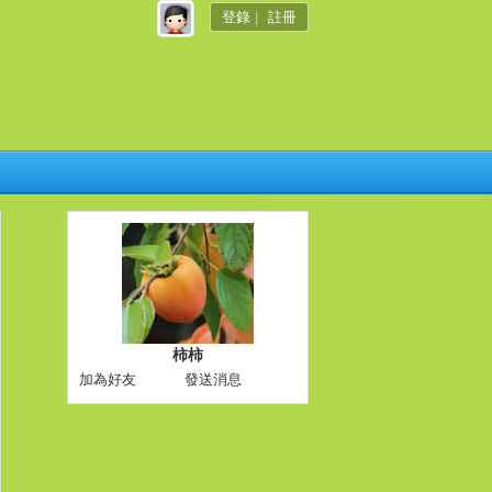
登錄
|
註冊
柿柿
加為好友
發送消息