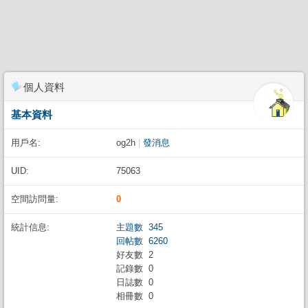
個人資料
基本資料
用戶名:
og2h
|
發消息
UID:
75063
空間訪問量:
0
統計信息:
主題數 345
回帖數 6260
好友數 2
記錄數 0
日誌數 0
相冊數 0