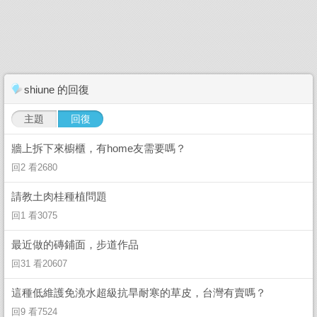
shiune 的回復
主題
回復
牆上拆下來櫥櫃，有home友需要嗎？
回2 看2680
請教土肉桂種植問題
回1 看3075
最近做的磚鋪面，步道作品
回31 看20607
這種低維護免澆水超級抗旱耐寒的草皮，台灣有賣嗎？
回9 看7524