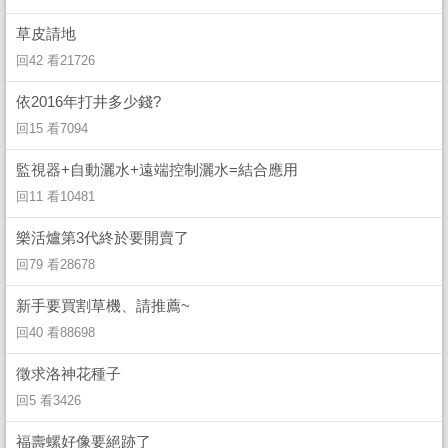
草皮請地
回42 看21726
依2016年打井多少錢?
回15 看7094
監視器+自動灑水+遠端控制灑水=結合應用
回11 看10481
樂活爐第3代終於要開賣了
回79 看28678
新手要買割草機、請推薦~
回40 看88698
徵求洛神花種子
回5 看3426
福壽螺好像要絕跡了